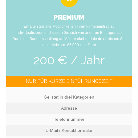
PREMIUM
Erhalten Sie alle Möglichkeiten Ihren Firmeneintrag zu
individualisieren und setzen Sie sich von anderen Einträgen ab.
Durch die Bannerschaltung auf Aftermarket-update.de erreichen Sie
zusätzliche ca. 85.000 User/Jahr.
200 € / Jahr
NUR FÜR KURZE EINFÜHRUNGSZEIT
Gelistet in drei Kategorien
Adresse
Telefonnummer
E-Mail / Kontaktformular