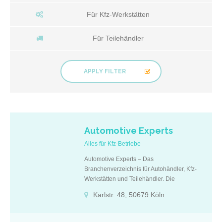
Für Kfz-Werkstätten
Für Teilehändler
APPLY FILTER
Automotive Experts
Alles für Kfz-Betriebe
Automotive Experts – Das
Branchenverzeichnis für Autohändler, Kfz-
Werkstätten und Teilehändler. Die
Unternehmen aus der Automobilwirtschaft
Karlstr. 48, 50679 Köln
finden hier wichtige und kompetente
Partner für Ihr Unternehmen und das alles
mit nur wenigen Klicks unterteilt in sechs