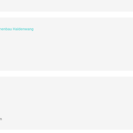
inenbau Haldenwang
en