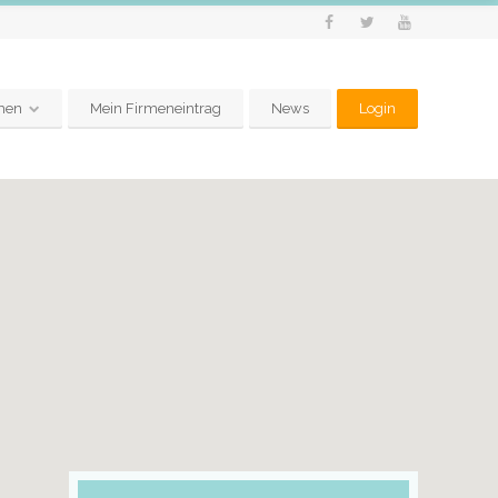
men
Mein Firmeneintrag
News
Login