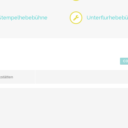
Stempelhebebühne
Unterflurhebeb
CO
stätten